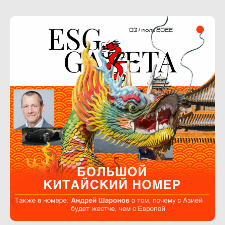
При использовании материалов активная
ссылка
https://esggazeta.ru/
обязательна.
Настоящий ресурс может содержать
материалы 18+
Политика в отношении обработки
персональных данных и Положение о порядке
обработки персональных данных