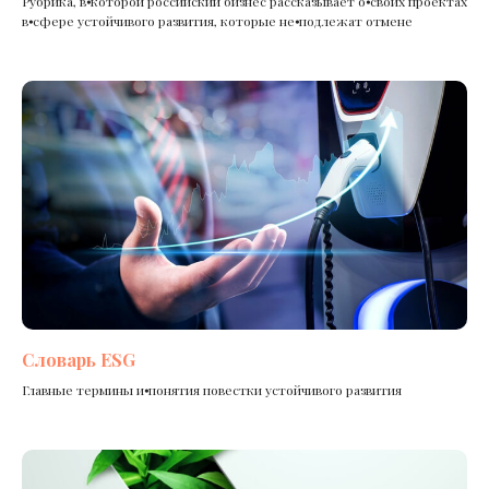
Рубрика, в⦁которой российский бизнес рассказывает о⦁своих проектах
в⦁сфере устойчивого развития, которые не⦁подлежат отмене
Словарь ESG
Главные термины и⦁понятия повестки устойчивого развития