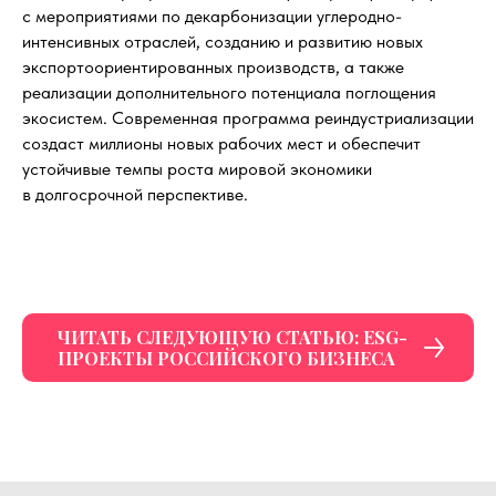
с мероприятиями по декарбонизации углеродно-
интенсивных отраслей, созданию и развитию новых
экспортоориентированных производств, а также
реализации дополнительного потенциала поглощения
ESG GAZETA
экосистем. Современная программа реиндустриализации
создаст миллионы новых рабочих мест и обеспечит
©
2021-2026
. Сетевое издание «ESG
GAZETA»
устойчивые темпы роста мировой экономики
Регистрационный номер и дата принятия
в долгосрочной перспективе.
решения о регистрации: серия Эл № ФС77-
86968 от 26 марта 2024 г.
Зарегистрировано Федеральной службой по
надзору в сфере связи, информационных
технологий и массовых коммуникаций
(Роскомнадзор).
ЧИТАТЬ СЛЕДУЮЩУЮ СТАТЬЮ: ESG-
ПРОЕКТЫ РОССИЙСКОГО БИЗНЕСА
Учредитель: АО «МИХАЙЛОВ И ПАРТНЕРЫ.
УПРАВЛЕНИЕ СТРАТЕГИЧЕСКИМИ
КОММУНИКАЦИЯМИ»
Адрес: 125284, г. Москва, Ленинградский
проспект, дом 31А, строение 1, этаж 23, офис 1.14