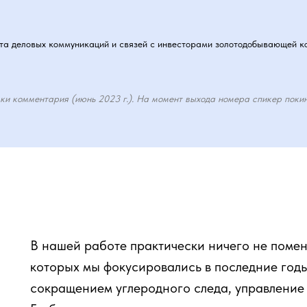
та деловых коммуникаций и связей с инвесторами золотодобывающей к
ки комментария (июнь 2023 г.). На момент выхода номера спикер поки
В нашей работе практически ничего не помен
которых мы фокусировались в последние годы
сокращением углеродного следа, управление